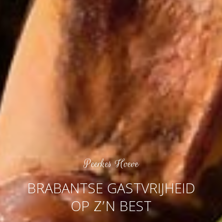
Peerkes Hoeve
BRABANTSE GASTVRIJHEID
OP Z’N BEST