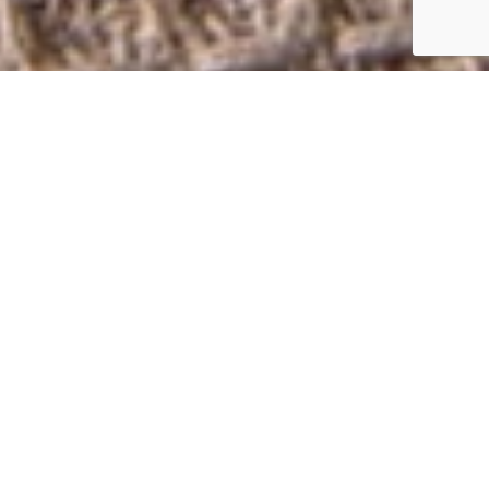
Een restaurant waar u naast
lunch & diner ook gezellig kunt borrelen.
Brabants genieten op z’n best!
Bij Peerkes Hoeve presenteren wij ieder seizoen een