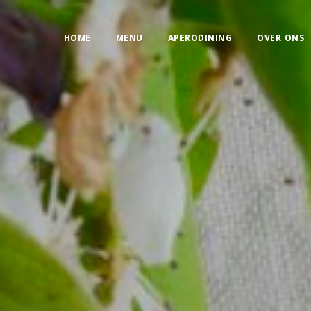
HOME
MENU
APERODINING
OVER ONS